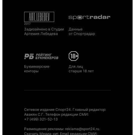
Задизайнено в Студии
Данные
Артемия Лебедева
от Спортрадар
Букмекерские
Для лиц
конторы
старше 18 лет
Сетевое издание Спорт24. Главный редактор:
Авакян С.Г. Телефон редакции СМИ:
+7 (499) 321-52-13
Размещение рекламы
:
reklama@sport24.ru
.
Скачать Медиа-кит
. Email редакции СМИ: