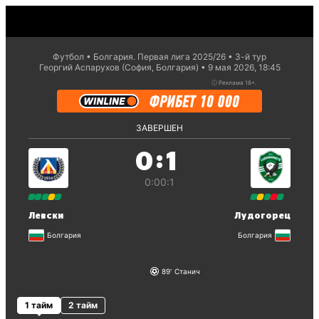
Футбол
Болгария. Первая лига 2025/26
3-й тур
Георгий Аспарухов (София, Болгария)
9 мая 2026, 18:45
ⓘ
Реклама 18+.
ЗАВЕРШЕН
:
0
1
0:0
0:1
Левски
Лудогорец
Болгария
Болгария
89
Станич
1 тайм
2 тайм