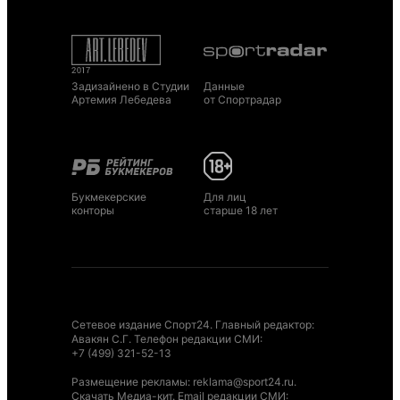
Задизайнено в Студии
Данные
Артемия Лебедева
от Спортрадар
Букмекерские
Для лиц
конторы
старше 18 лет
Сетевое издание Спорт24. Главный редактор:
Авакян С.Г. Телефон редакции СМИ:
+7 (499) 321-52-13
Размещение рекламы
:
reklama@sport24.ru
.
Скачать Медиа-кит
. Email редакции СМИ: