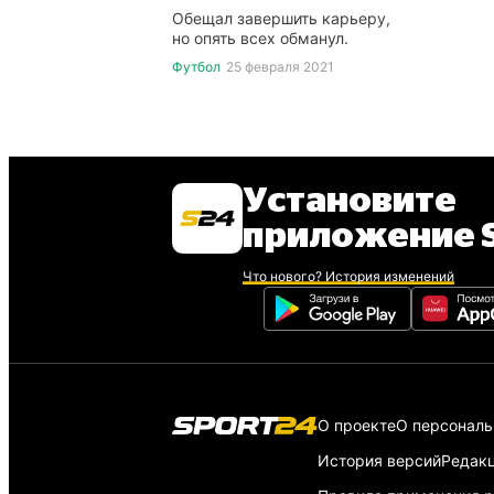
Обещал завершить карьеру,
но опять всех обманул.
Футбол
25 февраля 2021
Установите
приложение S
Что нового? История изменений
О проекте
О персонал
История версий
Редак