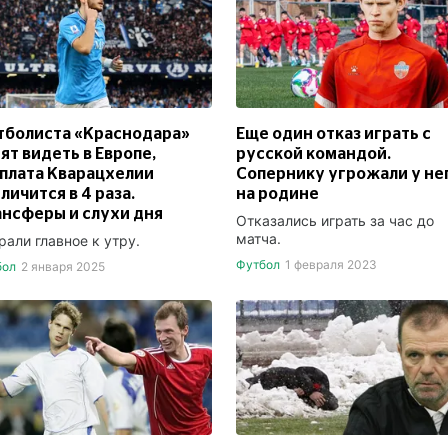
тболиста «Краснодара»
Еще один отказ играть с
ят видеть в Европе,
русской командой.
плата Кварацхелии
Сопернику угрожали у не
личится в 4 раза.
на родине
нсферы и слухи дня
Отказались играть за час до
матча.
рали главное к утру.
Футбол
1 февраля 2023
бол
2 января 2025