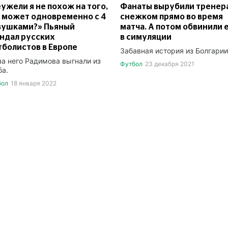
ужели я не похож на того,
Фанаты вырубили тренер
 может одновременно с 4
снежком прямо во время
вушками?» Пьяный
матча. А потом обвинили 
ндал русских
в симуляции
болистов в Европе
Забавная история из Болгарии
за него Радимова выгнали из
Футбол
23 декабря 2021
ба.
бол
18 января 2022