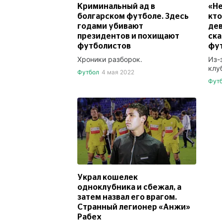
Криминальный ад в
«Не
болгарском футболе. Здесь
кто
годами убивают
де
президентов и похищают
ска
футболистов
фут
Хроники разборок.
Из-
клу
Футбол
4 мая 2022
Фут
Украл кошелек
одноклубника и сбежал, а
затем назвал его врагом.
Странный легионер «Анжи»
Рабех