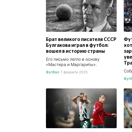
Брат великого писателя СССР
Фу
Булгакова играл в футбол:
хот
вошел в историю страны
зар
уве
Его письмо легло в основу
Тра
«Мастера и Маргариты».
Соб
Футбол
7 февраля 2025
Фут