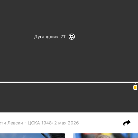
Дуганджич
71
сти
Левски - ЦСКА 1948
:
2 мая 2026