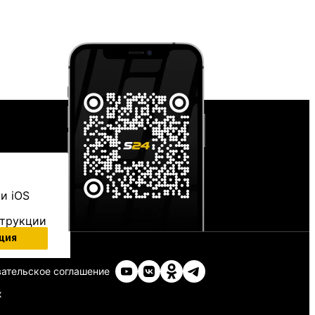
и iOS
струкции
ция
ательское соглашение
х