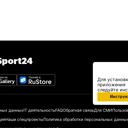
port24
Для установк
приложения
следуйте ин
Инструк
ьных данных
IT деятельность
FAQ
Обратная связь
Для СМИ
Пользов
ция
Наши спецпроекты
Политика обработки персональных данны