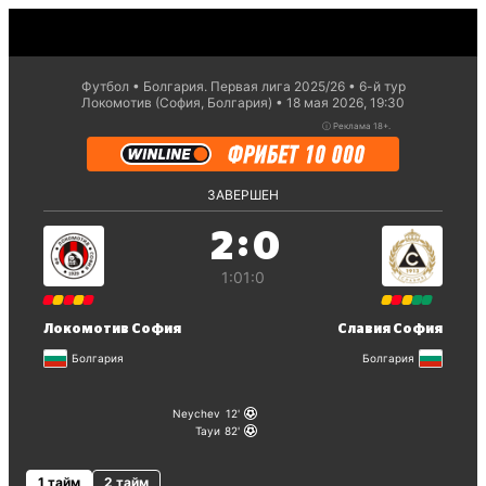
Футбол
Болгария. Первая лига 2025/26
6-й тур
Локомотив (София, Болгария)
18 мая 2026, 19:30
ⓘ
Реклама 18+.
ЗАВЕРШЕН
:
2
0
1:0
1:0
Локомотив София
Славия София
Болгария
Болгария
Neychev
12
Тауи
82
1 тайм
2 тайм