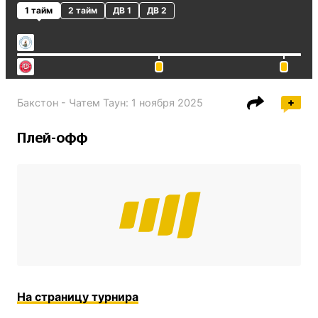
1 тайм
2 тайм
ДВ 1
ДВ 2
Бакстон - Чатем Таун
:
1 ноября 2025
Плей-офф
На страницу турнира