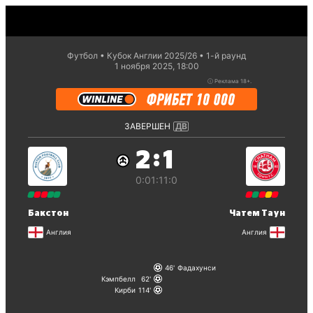
Футбол
Кубок Англии 2025/26
1-й раунд
1 ноября 2025, 18:00
ⓘ
Реклама 18+.
ЗАВЕРШЕН
ДВ
:
2
1
0:0
1:1
1:0
Бакстон
Чатем Таун
Англия
Англия
46
Фадахунси
Кэмпбелл
62
Кирби
114