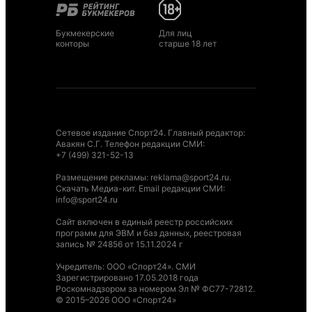
Букмекерские
Для лиц
конторы
старше 18 лет
Сетевое издание Спорт24. Главный редактор:
Авакян С.Г. Телефон редакции СМИ:
+7 (499) 321-52-13
Размещение рекламы
:
reklama@sport24.ru
.
Скачать Медиа-кит
. Email редакции СМИ:
info@sport24.ru
Сайт включен в единый реестр российских
программ для ЭВМ и баз данных, реестровая
запись № 24856 от 15.11.2024 г
Учредитель: ООО «Спорт24». СМИ
Зарегистрировано 17.05.2018 года
Роскомнадзором за номером Эл № ФС77-72812.
© 2015–2026 ООО «Спорт24»