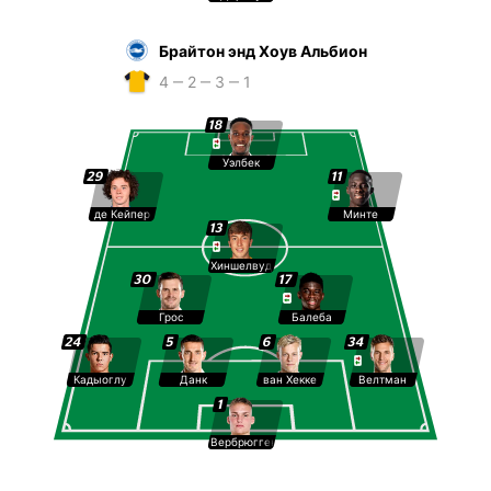
Брайтон энд Хоув Альбион
4 ‒ 2 ‒ 3 ‒ 1
18
Уэлбек
29
11
де Кейпер
Минте
13
Хиншелвуд
30
17
Грос
Балеба
24
5
6
34
Кадыоглу
Данк
ван Хекке
Велтман
1
Вербрюгген