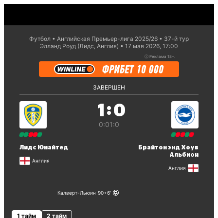
Футбол
Английская Премьер-лига 2025/26
37-й тур
Элланд Роуд (Лидс, Англия)
17 мая 2026, 17:00
ⓘ
Реклама 18+.
ЗАВЕРШЕН
:
1
0
0:0
1:0
Лидс Юнайтед
Брайтон энд Хоув
Альбион
Англия
Англия
Калверт-Льюин
90+6
1 тайм
2 тайм