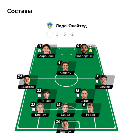
Составы
Лидс Юнайтед
3 ‒ 5 ‒ 2
11
9
Ааронсон
Калверт-Льюин
4
Ампаду
24
7
Джастин
Джеймс
22
18
Танака
Штах
23
15
6
Борнау
Бийол
Родон
26
Дарлоу