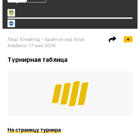
Лидс Юнайтед - Брайтон энд Хоув
Альбион
:
17 мая 2026
Турнирная таблица
На страницу турнира