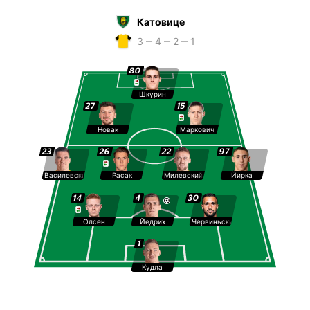
Катовице
3 ‒ 4 ‒ 2 ‒ 1
80
Шкурин
27
15
Новак
Маркович
23
26
22
97
Василевский
Расак
Милевский
Йирка
14
4
30
Олсен
Йедрих
Червиньски
1
Кудла