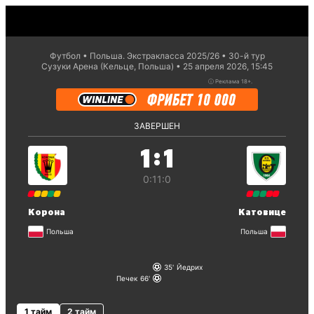
Футбол
Польша. Экстракласса 2025/26
30-й тур
Сузуки Арена (Кельце, Польша)
25 апреля 2026, 15:45
ⓘ
Реклама 18+.
ЗАВЕРШЕН
:
1
1
0:1
1:0
Корона
Катовице
Польша
Польша
35
Йедрих
Печек
66
1 тайм
2 тайм