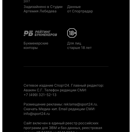
Задизайнено в Студии
Данные
Артемия Лебедева
от Спортрадар
Букмекерские
Для лиц
конторы
старше 18 лет
Сетевое издание Спорт24. Главный редактор:
Авакян С.Г. Телефон редакции СМИ:
+7 (499) 321-52-13
Размещение рекламы
:
reklama@sport24.ru
.
Скачать Медиа-кит
. Email редакции СМИ:
info@sport24.ru
Сайт включен в единый реестр российских
программ для ЭВМ и баз данных, реестровая