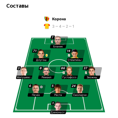
Составы
Корона
3 ‒ 4 ‒ 2 ‒ 1
7
Бланик
71
14
Длугош
Стемпиньски
3
8
86
37
Матушевски
Ремакл
Густафссон
Звожны
6
5
24
Печек
Реста
Смоларчик
1
Дзеконьски