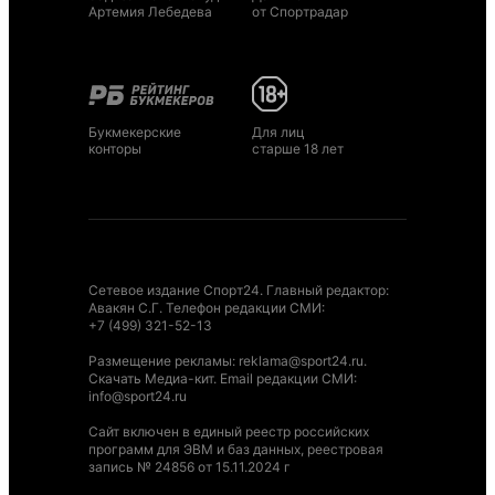
Артемия Лебедева
от Спортрадар
Букмекерские
Для лиц
конторы
старше 18 лет
Сетевое издание Спорт24. Главный редактор:
Авакян С.Г. Телефон редакции СМИ:
+7 (499) 321-52-13
Размещение рекламы
:
reklama@sport24.ru
.
Скачать Медиа-кит
. Email редакции СМИ:
info@sport24.ru
Сайт включен в единый реестр российских
программ для ЭВМ и баз данных, реестровая
запись № 24856 от 15.11.2024 г