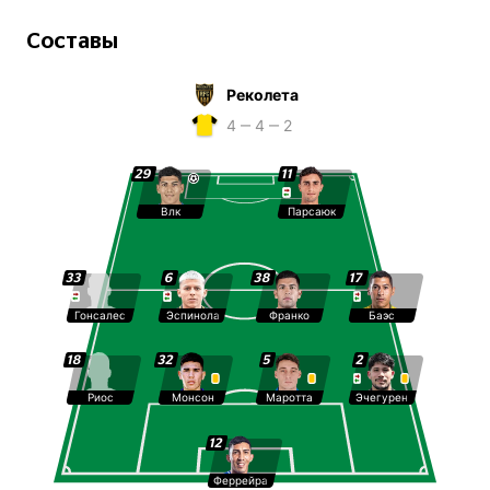
Составы
Реколета
4 ‒ 4 ‒ 2
29
11
Влк
Парсаюк
33
6
38
17
Гонсалес
Эспинола
Франко
Баэс
18
32
5
2
Риос
Монсон
Маротта
Эчегурен
12
Феррейра