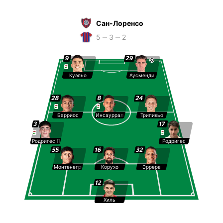
Сан-Лоренсо
5 ‒ 3 ‒ 2
9
29
Куэльо
Аусменди
28
8
24
Барриос
Инсаурральде
Трипикьо
3
17
Родригес Пагано
Родригес
55
16
32
Монтенегро
Корухо
Эррера
12
Хиль