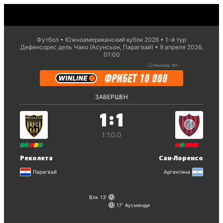
Футбол
Южноамериканский кубок 2026
1-й тур
Дефенсорес дель Чако (Асунсьон, Парагвай)
9 апреля 2026,
01:00
ⓘ
Реклама 18+.
ЗАВЕРШЕН
:
1
1
1:1
0:0
Реколета
Сан-Лоренсо
Парагвай
Аргентина
Влк
13
17
Аусменди