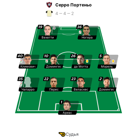
Серро Портеньо
4 ‒ 4 ‒ 2
19
36
Вехетти
Ногера
40
10
26
5
Климович
Домингес
да Мотта
Морель
35
22
23
2
Чапарро
Перес
Веласкес
Домингес
1
Ариас
Судья