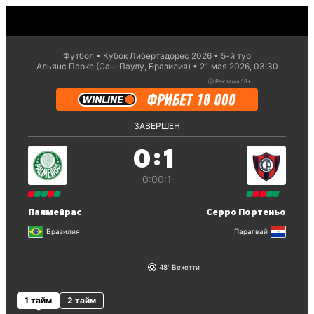
Футбол
Кубок Либертадорес 2026
5-й тур
Альянс Парке (Сан-Паулу, Бразилия)
21 мая 2026, 03:30
ⓘ
Реклама 18+.
ЗАВЕРШЕН
:
0
1
0:0
0:1
Палмейрас
Серро Портеньо
Бразилия
Парагвай
48
Вехетти
1 тайм
2 тайм