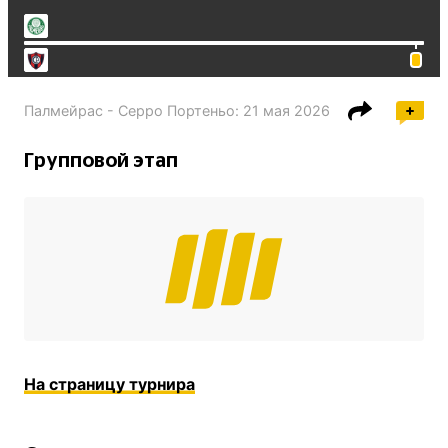
Палмейрас - Серро Портеньо
:
21 мая 2026
Групповой этап
На страницу турнира