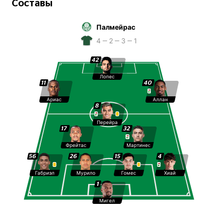
Составы
Палмейрас
4 ‒ 2 ‒ 3 ‒ 1
42
Лопес
11
40
Ариас
Аллан
8
Перейра
17
32
Фрейтас
Мартинес
56
26
15
4
Габриэл
Мурило
Гомес
Хиай
1
Мигел