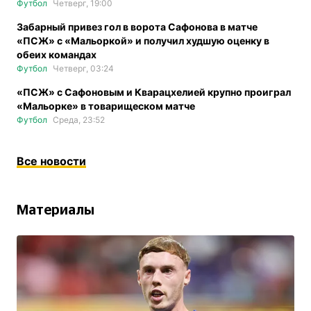
Футбол
Четверг, 19:00
Забарный привез гол в ворота Сафонова в матче
«ПСЖ» с «Мальоркой» и получил худшую оценку в
обеих командах
Футбол
Четверг, 03:24
«ПСЖ» с Сафоновым и Кварацхелией крупно проиграл
«Мальорке» в товарищеском матче
Футбол
Среда, 23:52
Все новости
Материалы