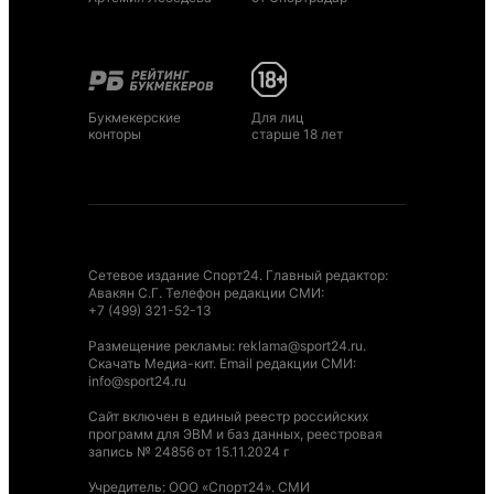
Букмекерские
Для лиц
конторы
старше 18 лет
Сетевое издание Спорт24. Главный редактор:
Авакян С.Г. Телефон редакции СМИ:
+7 (499) 321-52-13
Размещение рекламы
:
reklama@sport24.ru
.
Скачать Медиа-кит
. Email редакции СМИ:
info@sport24.ru
Сайт включен в единый реестр российских
программ для ЭВМ и баз данных, реестровая
запись № 24856 от 15.11.2024 г
Учредитель: ООО «Спорт24». СМИ