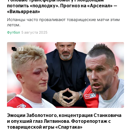
Топовые трансферы помогут лондонцам
потопить «подлодку». Прогноз на «Арсенал» —
«Вильярреал»
Испанцы часто проваливают товарищеские матчи этим
летом.
Футбол
5 августа 2025
33
Эмоции Заболотного, концентрация Станковича
и опухший глаз Литвинова. Фоторепортаж с
товарищеской игры «Спартака»