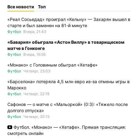
Все новости
Топ
«Реал Сосьедад» проиграл «Кельну» — Захарян вышел в
старте и был заменен на 81-й минуте
Футбол
Вчера, 21:43
«Бавария» обыграла «Астон Виллу» в товарищеском
матче в Гонконге
Футбол
Вчера, 16:56
«Монако» с Головиным обыграл «Хетафе»
Футбол
Четверг, 23:03
«Барселона» потеряла 4,5 млн евро из-за отмены игры в
Марокко
Футбол
Четверг, 22:19
Сафонов — о матче с «Мальоркой» (0:3): «Тяжело после
долгого отпуска»
Футбол
Четверг, 20:15
Футбол. «Монако» — «Хетафе». Прямая трансляция:
смотреть онлайн