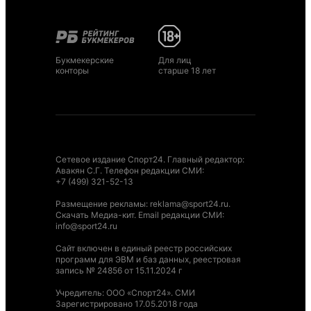
Букмекерские
Для лиц
конторы
старше 18 лет
Сетевое издание Спорт24. Главный редактор:
Авакян С.Г. Телефон редакции СМИ:
+7 (499) 321-52-13
Размещение рекламы
:
reklama@sport24.ru
.
Скачать Медиа-кит
. Email редакции СМИ:
info@sport24.ru
Сайт включен в единый реестр российских
программ для ЭВМ и баз данных, реестровая
запись № 24856 от 15.11.2024 г
Учредитель: ООО «Спорт24». СМИ
Зарегистрировано 17.05.2018 года