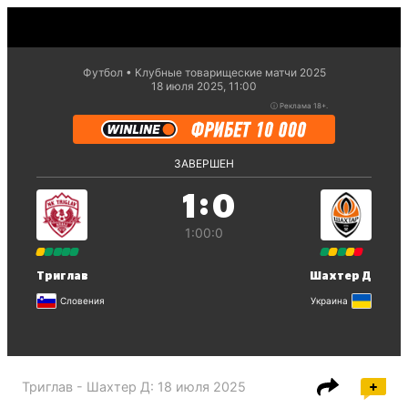
Футбол
Клубные товарищеские матчи 2025
18 июля 2025, 11:00
ⓘ
Реклама 18+.
ЗАВЕРШЕН
:
1
0
1:0
0:0
Триглав
Шахтер Д
Словения
Украина
Триглав - Шахтер Д
:
18 июля 2025