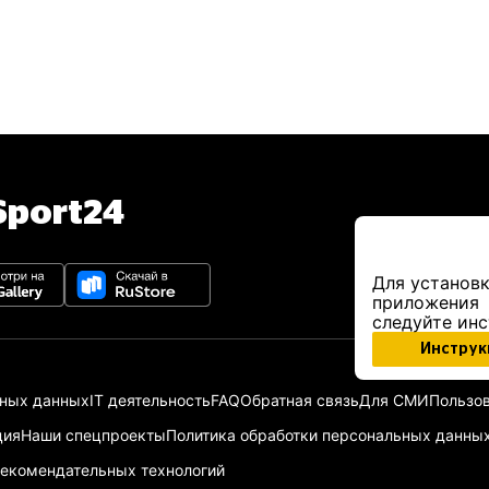
port24
Для установк
приложения
следуйте ин
Инструк
ьных данных
IT деятельность
FAQ
Обратная связь
Для СМИ
Пользов
ция
Наши спецпроекты
Политика обработки персональных данны
екомендательных технологий