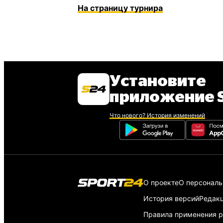
На страницу турнира
Установите
приложение S
Что нового? История изменений
О проекте
О персонал
История версий
Редак
Правила применения р