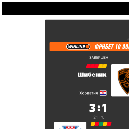
ЗАВЕРШЕН
Шибеник
Хорватия
:
3
1
2:1
1:0