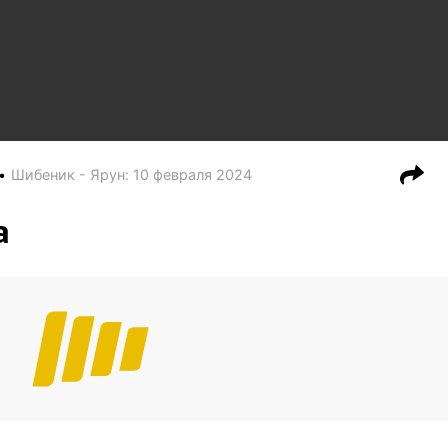
Шибеник - Ярун
:
10 февраля 2024
а