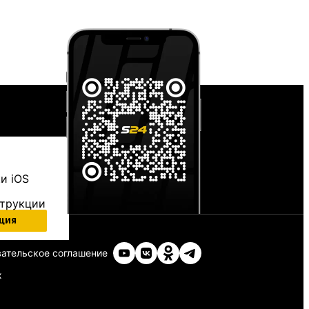
и iOS
струкции
ция
ательское соглашение
х