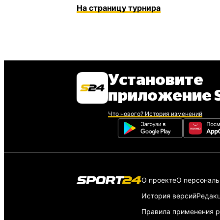
На страницу турнира
Установите
приложение S
Что нового? История изменений
О проекте
О персонал
История версий
Редак
Правила применения р