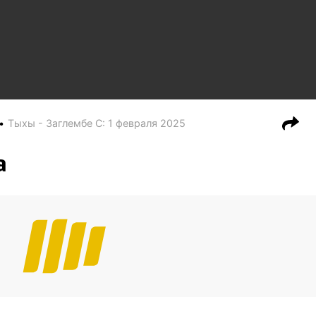
Тыхы - Заглембе С
:
1 февраля 2025
а