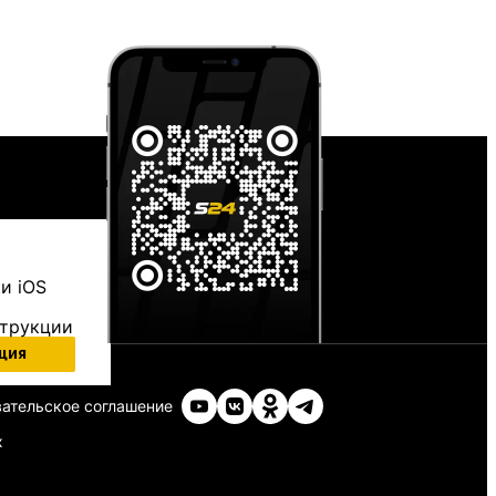
и iOS
струкции
ция
ательское соглашение
х