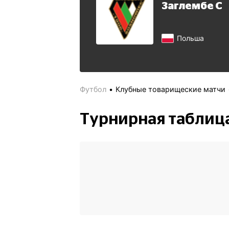
Заглембе С
Польша
Футбол
Клубные товарищеские матчи
Турнирная таблиц