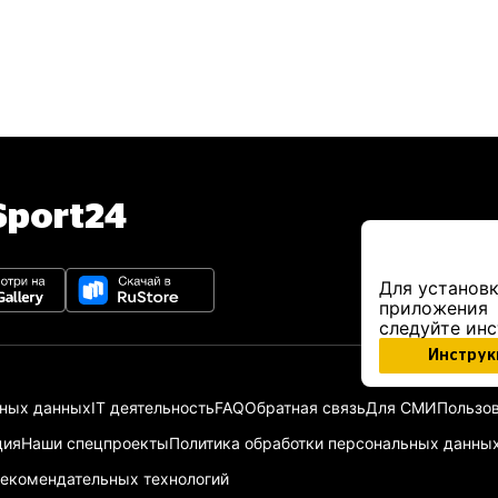
port24
Для установк
приложения
следуйте ин
Инструк
ьных данных
IT деятельность
FAQ
Обратная связь
Для СМИ
Пользов
ция
Наши спецпроекты
Политика обработки персональных данны
екомендательных технологий