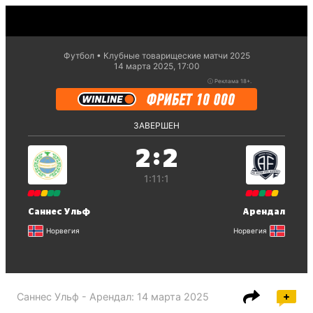
Футбол
Клубные товарищеские матчи 2025
14 марта 2025, 17:00
ⓘ
Реклама 18+.
ЗАВЕРШЕН
:
2
2
1:1
1:1
Саннес Ульф
Арендал
Норвегия
Норвегия
Саннес Ульф - Арендал
:
14 марта 2025