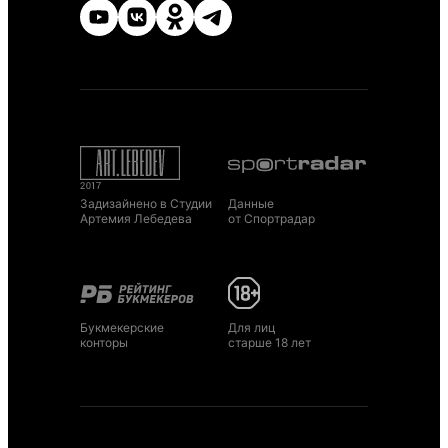
Задизайнено в Студии
Данные
Артемия Лебедева
от Спортрадар
Букмекерские
Для лиц
конторы
старше 18 лет