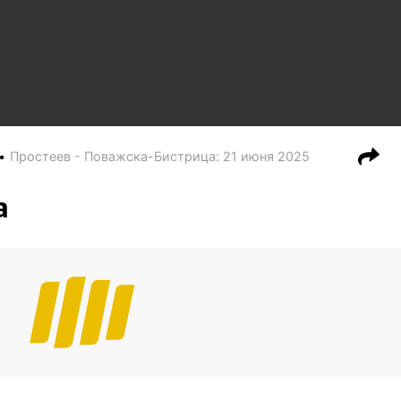
Простеев - Поважска-Бистрица
:
21 июня 2025
а