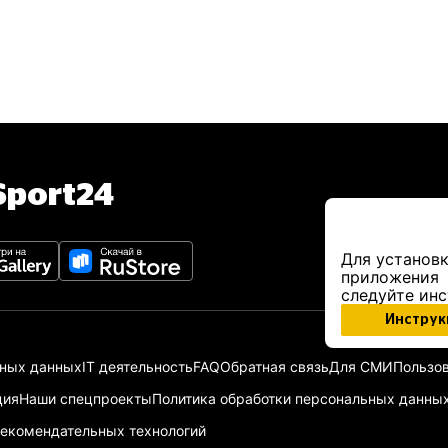
port24
Для установк
приложения
следуйте ин
Инструк
ьных данных
IT деятельность
FAQ
Обратная связь
Для СМИ
Пользов
ция
Наши спецпроекты
Политика обработки персональных данны
екомендательных технологий