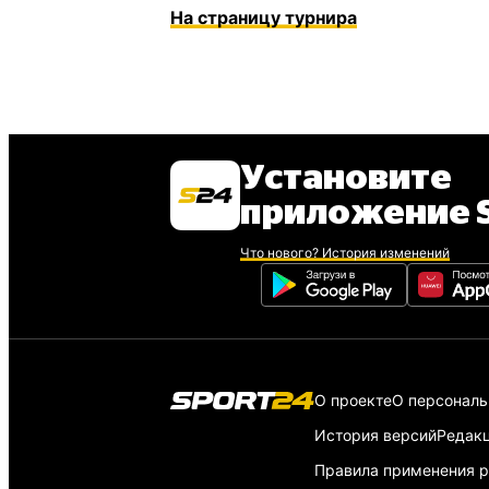
На страницу турнира
Установите
приложение S
Что нового? История изменений
О проекте
О персонал
История версий
Редак
Правила применения р