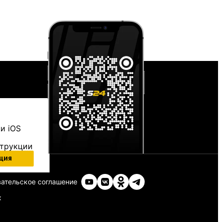
и iOS
струкции
ция
ательское соглашение
х