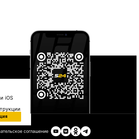
и iOS
струкции
ция
ательское соглашение