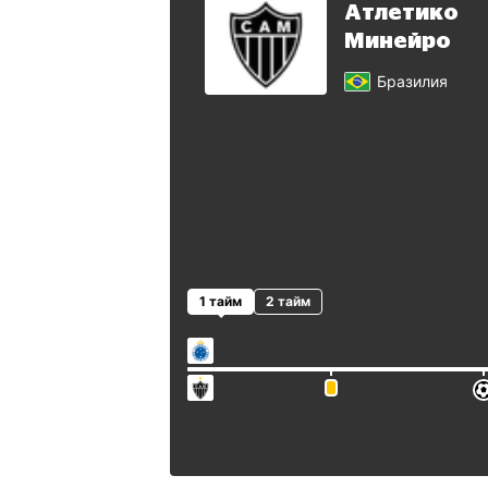
Атлетико
Минейро
Бразилия
1 тайм
2 тайм