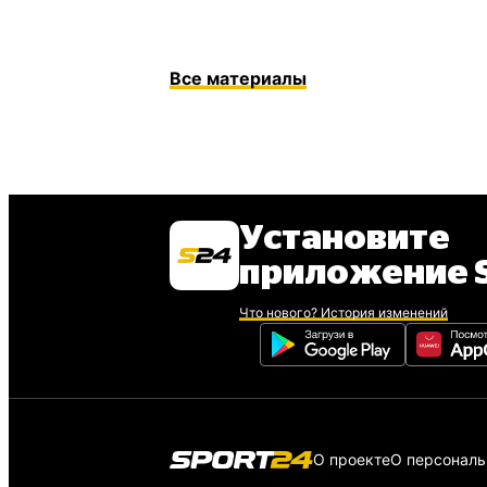
Все материалы
Установите
приложение S
Что нового? История изменений
О проекте
О персонал