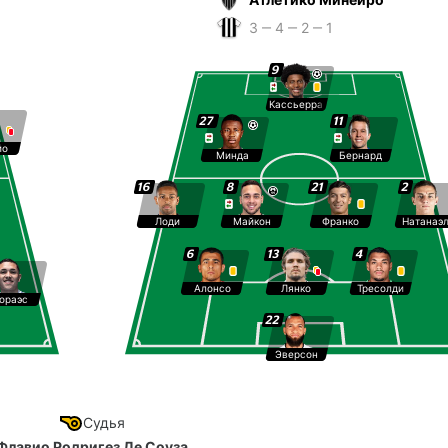
3 ‒ 4 ‒ 2 ‒ 1
9
Кассьерра
27
11
йо
Минда
Бернард
16
8
21
2
Лоди
Майкон
Франко
Натанаэ
6
13
4
Алонсо
Лянко
Тресолди
ораэс
22
Эверсон
Судья
Флавио Родригез Де Соуза