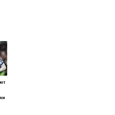
ают
ухи