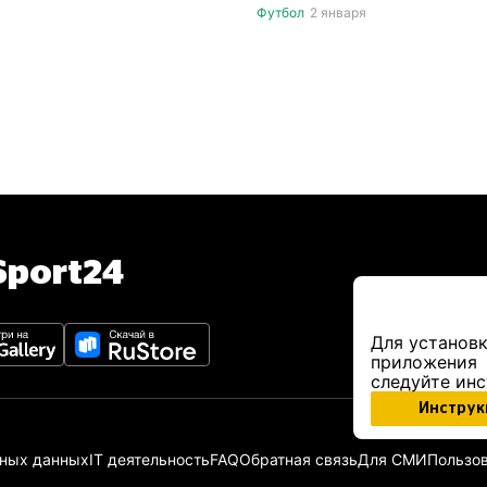
Футбол
2 января
port24
Для установк
приложения
следуйте ин
Инструк
ьных данных
IT деятельность
FAQ
Обратная связь
Для СМИ
Пользов