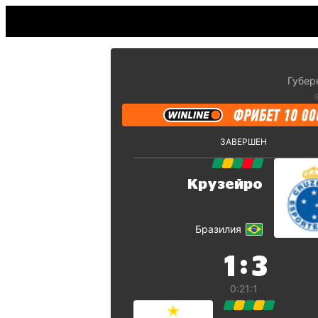
Губер
ЗАВЕРШЕН
Крузейро
Бразилия
:
1
3
0:2
1:1