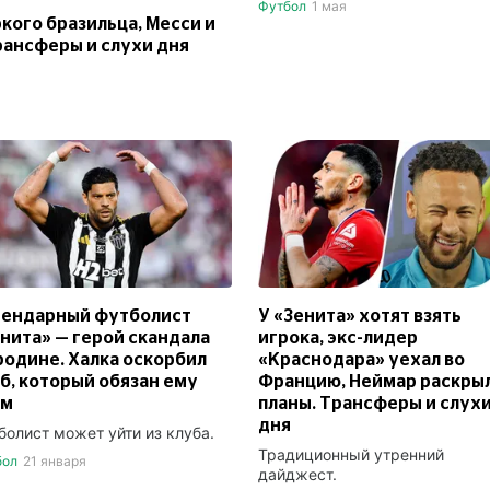
Футбол
1 мая
кого бразильца, Месси и
рансферы и слухи дня
гендарный футболист
У «Зенита» хотят взять
нита» — герой скандала
игрока, экс-лидер
родине. Халка оскорбил
«Краснодара» уехал во
б, который обязан ему
Францию, Неймар раскры
ем
планы. Трансферы и слух
дня
болист может уйти из клуба.
Традиционный утренний
бол
21 января
дайджест.