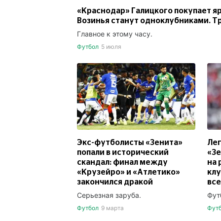
«Краснодар» Галицкого покупает яр
Возинья станут одноклубниками. Т
Главное к этому часу.
Футбол
5 июля
Экс-футболисты «Зенита»
Ле
попали в исторический
«Зе
скандал: финал между
на 
«Крузейро» и «Атлетико»
клу
закончился дракой
вс
Серьезная заруба.
Фут
Футбол
9 марта
Фут