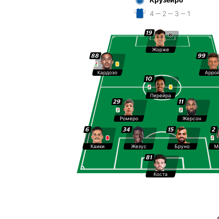
4 ‒ 2 ‒ 3 ‒ 1
19
Жорже
88
99
Кардозо
Арро
10
Перейра
29
11
Ромеро
Жерсон
6
34
15
2
Каики
Жезус
Бруно
М
81
Коста