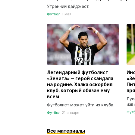
Утренний дайджест.
Футбол
1 мая
Легендарный футболист
Ин
«Зенита» — герой скандала
«Зе
на родине. Халка оскорбил
Пит
клуб, который обязан ему
пря
всем
Луи
изв
Футболист может уйти из клуба.
Фут
Футбол
21 января
Все материалы