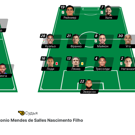
19
7
Рейниер
Халк
ер
28
21
8
30
Куэльо
Франко
Майкон
Уго
16
13
4
2
Лоди
Лянко
Тресолди
Натанаэ
Тинга
22
Эверсон
Судья
onio Mendes de Salles Nascimento Filho