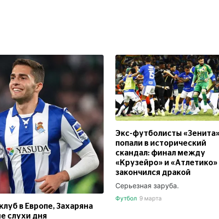
Экс-футболисты «Зенита
попали в исторический
скандал: финал между
«Крузейро» и «Атлетико»
закончился дракой
Серьезная заруба.
Футбол
9 марта
луб в Европе, Захаряна
е слухи дня