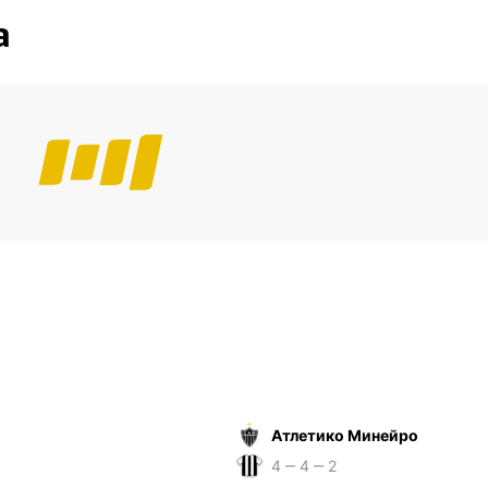
а
Атлетико Минейро
4 ‒ 4 ‒ 2