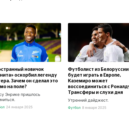
остранный новичок
Футболист из Белоруссии
нита» оскорбил легенду
будет играть в Европе,
ера. Зачем он сделал это
Каземиро может
мо на поле?
воссоединиться с Роналд
Трансферы и слухи дня
су Энрике пришлось
иниться.
Утренний дайджест.
бол
24 января 2025
Футбол
8 января 2025