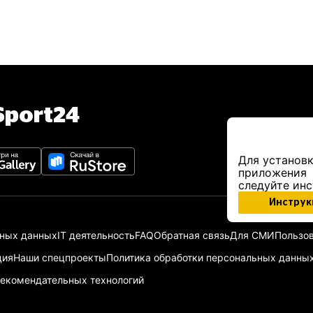
port24
Для установк
приложения
следуйте ин
Инструк
ьных данных
IT деятельность
FAQ
Обратная связь
Для СМИ
Пользов
ция
Наши спецпроекты
Политика обработки персональных данны
екомендательных технологий