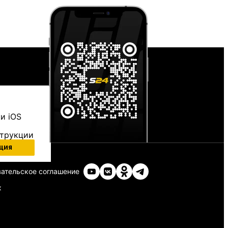
и iOS
струкции
ция
ательское соглашение
х