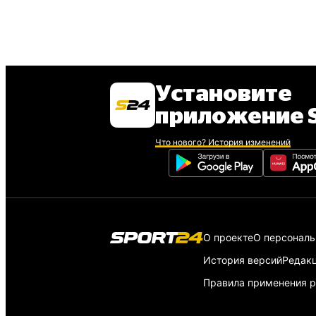
Установите
приложение S
Что нового? История изменений
О проекте
О персонал
История версий
Редак
Правила применения р