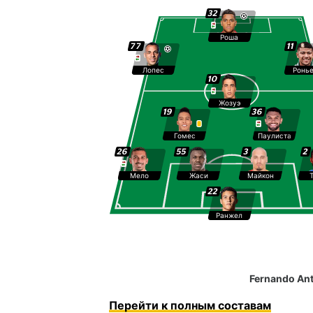
32
Роша
77
11
Лопес
Ронь
10
Жозуэ
19
36
Гомес
Паулиста
26
55
3
2
Мело
Жаси
Майкон
22
Ранжел
Fernando Ant
Перейти к полным составам