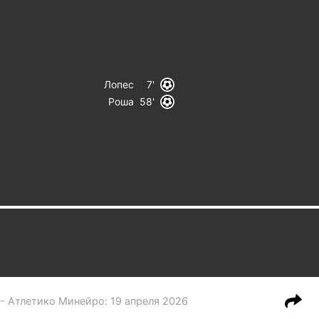
Лопес
7
Роша
58
 - Атлетико Минейро
:
19 апреля 2026