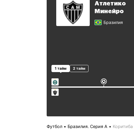
Атлетико
Минейро
Бразилия
1 тайм
2 тайм
Футбол
Бразилия. Серия А
Коритиба