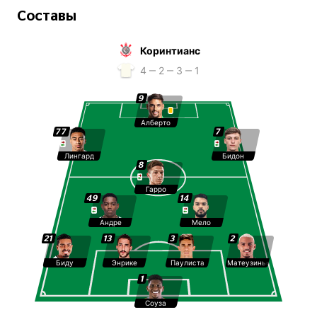
Составы
Коринтианс
4 ‒ 2 ‒ 3 ‒ 1
9
Алберто
77
7
Лингард
Бидон
8
Гарро
49
14
Андре
Мело
21
13
3
2
Биду
Энрике
Паулиста
Матеузиньо
1
Соуза