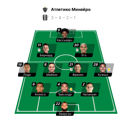
Атлетико Минейро
3 ‒ 4 ‒ 2 ‒ 1
9
Кассьерра
11
30
Бернард
Уго
16
8
21
28
Лоди
Майкон
Франко
Куэльо
6
4
2
Алонсо
Тресолди
Натанаэл
22
Эверсон