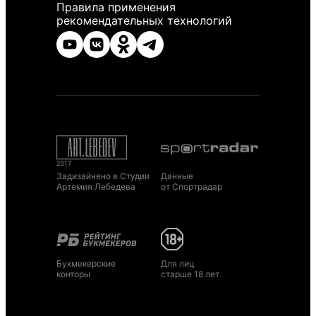
Правила применения
рекомендательных технологий
Задизайнено в Студии
Данные
Артемия Лебедева
от Спортрадар
Букмекерские
Для лиц
конторы
старше 18 лет