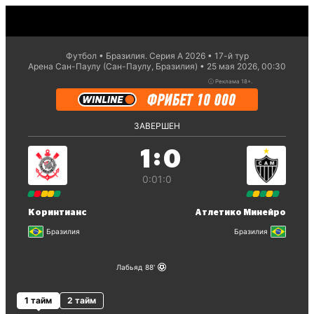
Футбол
Бразилия. Серия А 2026
17-й тур
Арена Сан-Паулу (Сан-Паулу, Бразилия)
25 мая 2026, 00:30
ⓘ
Реклама 18+.
ЗАВЕРШЕН
:
1
0
0:0
1:0
Коринтианс
Атлетико Минейро
Бразилия
Бразилия
Лабьяд
88
1 тайм
2 тайм