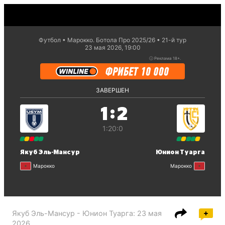
Футбол
Марокко. Ботола Про 2025/26
21-й тур
23 мая 2026, 19:00
ⓘ
Реклама 18+.
ЗАВЕРШЕН
:
1
2
1:2
0:0
Якуб Эль-Мансур
Юнион Туарга
Марокко
Марокко
Якуб Эль-Мансур - Юнион Туарга
:
23 мая
2026