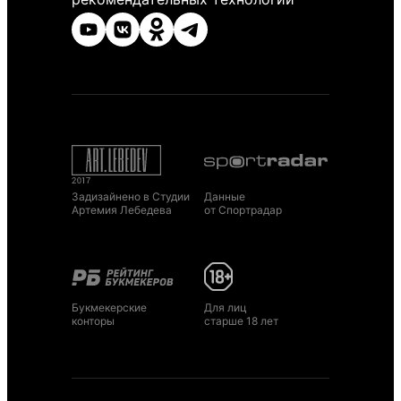
Задизайнено в Студии
Данные
Артемия Лебедева
от Спортрадар
Букмекерские
Для лиц
конторы
старше 18 лет