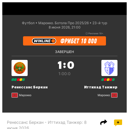
Футбол
Марокко. Ботола Про 2025/26
23-й тур
8 июня 2026, 21:00
ⓘ
Реклама 18+.
ЗАВЕРШЕН
:
1
0
1:0
0:0
Ренессанс Беркан
Иттихад Танжер
Марокко
Марокко
Ренессанс Беркан - Иттихад Танжер
:
8
июня 2026