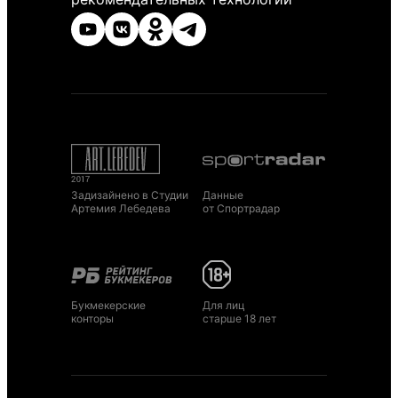
Задизайнено в Студии
Данные
Артемия Лебедева
от Спортрадар
Букмекерские
Для лиц
конторы
старше 18 лет