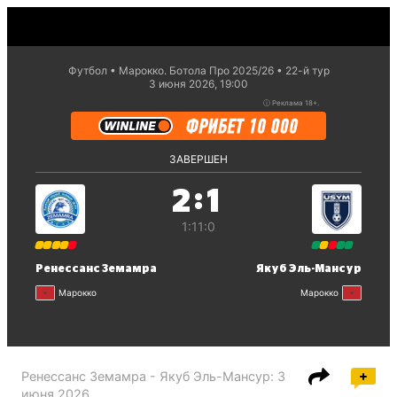
Футбол
Марокко. Ботола Про 2025/26
22-й тур
3 июня 2026, 19:00
ⓘ
Реклама 18+.
ЗАВЕРШЕН
:
2
1
1:1
1:0
Ренессанс Земамра
Якуб Эль-Мансур
Марокко
Марокко
Ренессанс Земамра - Якуб Эль-Мансур
:
3
июня 2026