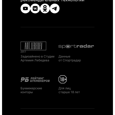
Задизайнено в Студии
Данные
Артемия Лебедева
от Спортрадар
Букмекерские
Для лиц
конторы
старше 18 лет