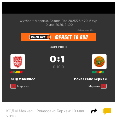
Футбол
Марокко. Ботола Про 2025/26
20-й тур
10 мая 2026, 21:00
ⓘ
Реклама 18+.
ЗАВЕРШЕН
:
0
1
0:1
0:0
КОДМ Мекнес
Ренессанс Беркан
Марокко
Марокко
КОДМ Мекнес - Ренессанс Беркан
:
10 мая
2026