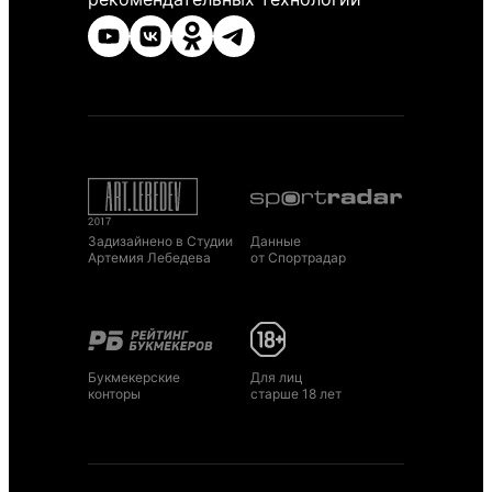
Задизайнено в Студии
Данные
Артемия Лебедева
от Спортрадар
Букмекерские
Для лиц
конторы
старше 18 лет