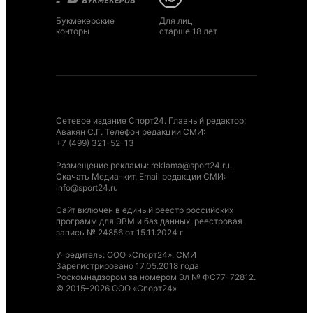
Букмекерские
Для лиц
конторы
старше 18 лет
Сетевое издание Спорт24. Главный редактор:
Авакян С.Г. Телефон редакции СМИ:
+7 (499) 321-52-13
Размещение рекламы
:
reklama@sport24.ru
.
Скачать Медиа-кит
. Email редакции СМИ:
info@sport24.ru
Сайт включен в единый реестр российских
программ для ЭВМ и баз данных, реестровая
запись № 24856 от 15.11.2024 г
Учредитель: ООО «Спорт24». СМИ
Зарегистрировано 17.05.2018 года
Роскомнадзором за номером Эл № ФС77-72812.
© 2015–2026 ООО «Спорт24»