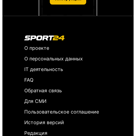
О проекте
О персональных данных
IT деятельность
FAQ
Обратная связь
Для СМИ
Пользовательское соглашение
История версий
Редакция