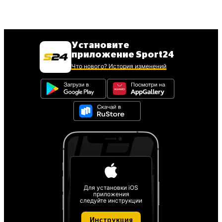
Установите
приложение Sport24
Что нового? История изменений
Для установки iOS
приложения
следуйте инструкции
Инструкция