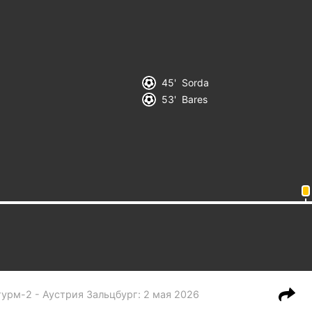
45
Sorda
53
Bares
урм-2 - Аустрия Зальцбург
:
2 мая 2026