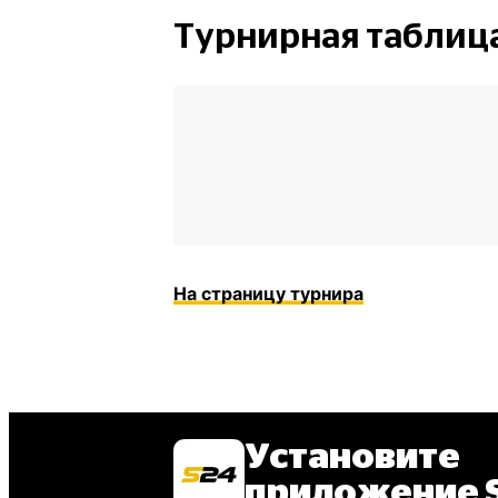
Турнирная таблиц
На страницу турнира
Установите
приложение S