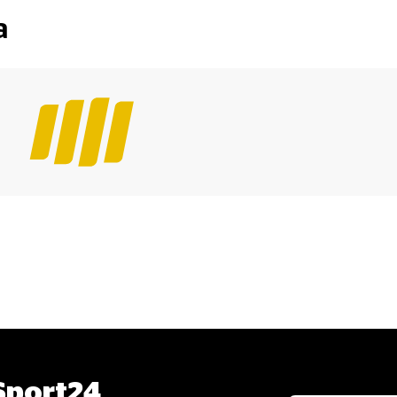
а
port24