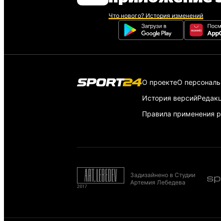
Что нового? История изменений
О проекте
О персонал
История версий
Редак
Правила применения р
Задизайнено в Студии
Артемия Лебедева