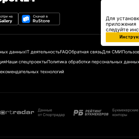
Для установк
приложения
следуйте ин
Инструк
ьных данных
IT деятельность
FAQ
Обратная связь
Для СМИ
Пользов
ция
Наши спецпроекты
Политика обработки персональных данны
екомендательных технологий
Данные
Букмекерские
от Спортрадар
конторы