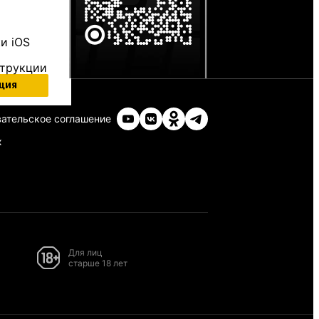
и iOS
струкции
ция
ательское соглашение
х
Для лиц
старше 18 лет