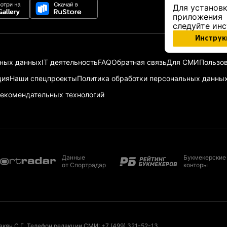
Для установк
приложения
следуйте ин
Инструк
ьных данных
IT деятельность
FAQ
Обратная связь
Для СМИ
Пользов
ция
Наши спецпроекты
Политика обработки персональных данны
екомендательных технологий
Данные
Букмекерские
от Спортрадар
конторы
акян С.Г. Телефон редакции СМИ:
+7 (499) 321-52-13