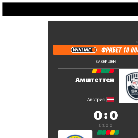
ЗАВЕРШЕН
Амштеттен
Австрия
:
0
0
0:0
0:0