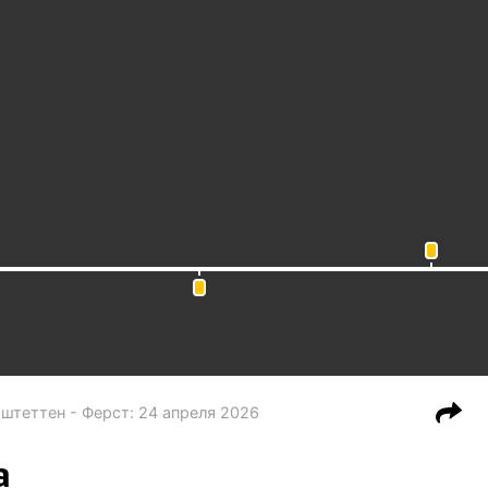
штеттен - Ферст
:
24 апреля 2026
а