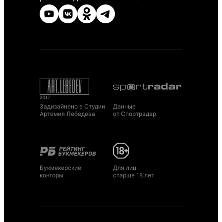
Задизайнено в Студии
Данные
Артемия Лебедева
от Спортрадар
Букмекерские
Для лиц
конторы
старше 18 лет