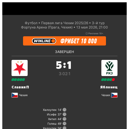
Футбол
Первая лига Чехии 2025/26
3-й тур
Фортуна Арена (Прага, Чехия)
13 мая 2026, 21:00
ⓘ
Реклама 18+.
ЗАВЕРШЕН
:
5
1
3:0
2:1
Славия П
Яблонец
Чехия
Чехия
Халоупек
14
Исифе
37
Хитил
44
Голеш
49
Халоупек
56