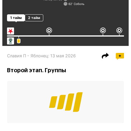
62
Соболь
1 тайм
2 тайм
Славия П - Яблонец
:
13 мая 2026
Второй этап. Группы