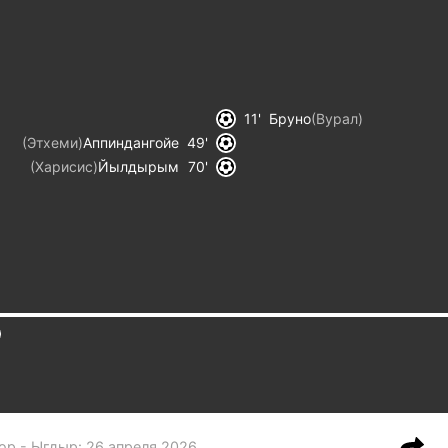
11
Бруно
(
Вурал
)
(
Этхеми
)
Аппиндангойе
49
(
Харисис
)
Йылдырым
70
ор - Ыгдыр
:
26 апреля 2026