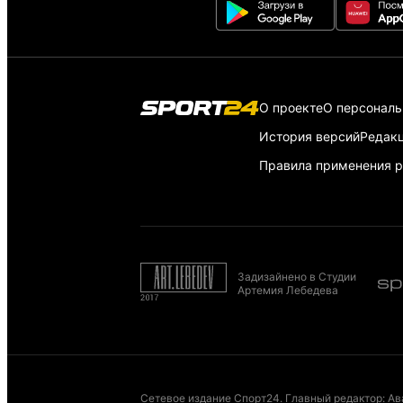
О проекте
О персонал
История версий
Редак
Правила применения р
Задизайнено в Студии
Артемия Лебедева
Сетевое издание Спорт24. Главный редактор: Ав