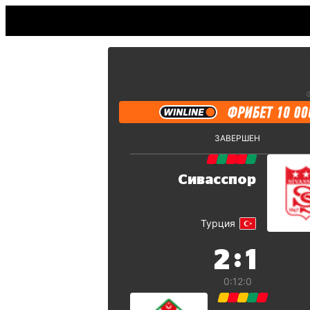
ЗАВЕРШЕН
Сивасспор
Турция
:
2
1
0:1
2:0