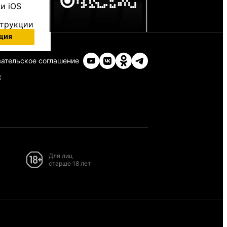
и iOS
струкции
ция
ательское соглашение
х
Для лиц
старше 18 лет