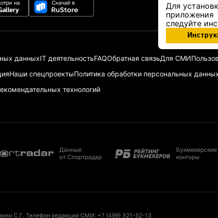
Для установк
приложения
следуйте ин
Инструк
ьных данных
IT деятельность
FAQ
Обратная связь
Для СМИ
Пользов
ция
Наши спецпроекты
Политика обработки персональных данны
екомендательных технологий
Данные
Букмекерские
от Спортрадар
конторы
акян С.Г. Телефон редакции СМИ:
+7 (499) 321-52-13