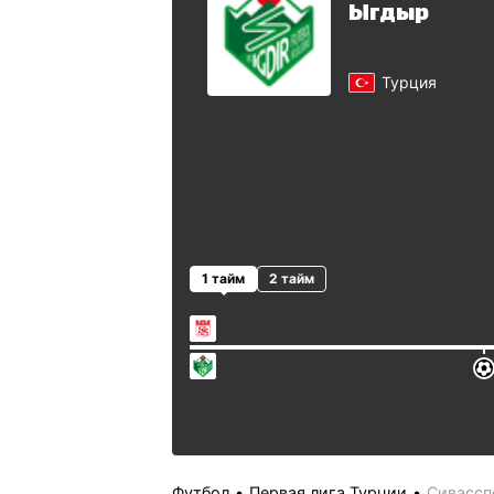
Ыгдыр
Турция
1 тайм
2 тайм
Футбол
Первая лига Турции
Сивассп