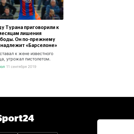
у Турана приговорили к
месяцам лишения
боды. Он по-прежнему
инадлежит «Барселоне»
ставал к жене известного
ца, угрожал пистолетом.
бол
11 сентября 2019
port24