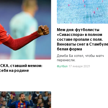
Мем дня: футболисты
«Сивасспора» в полном
составе пропали с поля.
Виноваты снег в Стамбуле
белая форма
Демба Ба хотел, чтобы матч
перенесли.
ЦСКА, ставший мемом:
Футбол
17 января 2021
себя на родине