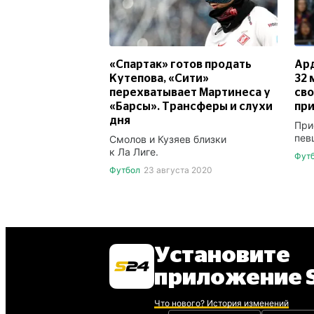
«Спартак» готов продать
Ард
Кутепова, «Сити»
32 
перехватывает Мартинеса у
сво
«Барсы». Трансферы и слухи
пр
дня
При
пев
Смолов и Кузяев близки
к Ла Лиге.
Фут
Футбол
23 августа 2020
Установите
приложение S
Что нового? История изменений