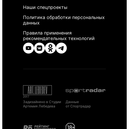
Наши спецпроекты
Политика обработки персональных
данных
Правила применения
рекомендательных технологий
Задизайнено в Студии
Данные
Артемия Лебедева
от Спортрадар