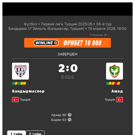
Футбол
Первая лига Турции 2025/26
36-й тур
Бандырма 17 Эйлюль (Балыкесир, Турция)
19 апреля 2026, 16:00
ⓘ
Реклама 18+.
ЗАВЕРШЕН
:
2
0
0:0
2:0
Бандырмаспор
Амед
Турция
Турция
Аджар
60
Баджи
63
1 тайм
2 тайм