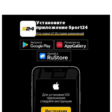
Установите
приложение Sport24
Что нового? История изменений
Для установки iOS
приложения
следуйте инструкции
Инструкция