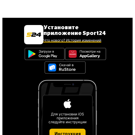
Установите
приложение Sport24
Что нового? История изменений
Для установки iOS
приложения
следуйте инструкции
Инструкция