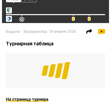
Бодрум - Эрзурумспор
:
19 апреля 2026
Турнирная таблица
На страницу турнира