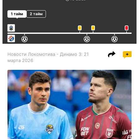
1 тайм
2 тайм
Новости
Локомотива - Динамо З
:
21
марта 2026