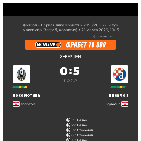
Футбол
Первая лига Хорватии 2025/26
27-й тур
Максимир (Загреб, Хорватия)
21 марта 2026, 19:15
ⓘ
Реклама 18+.
ЗАВЕРШЕН
:
0
5
0:3
0:2
Локомотива
Динамо З
Хорватия
Хорватия
3
Бельо
29
Бельо
39
Стойкович
68
Стойкович
75
Бельо