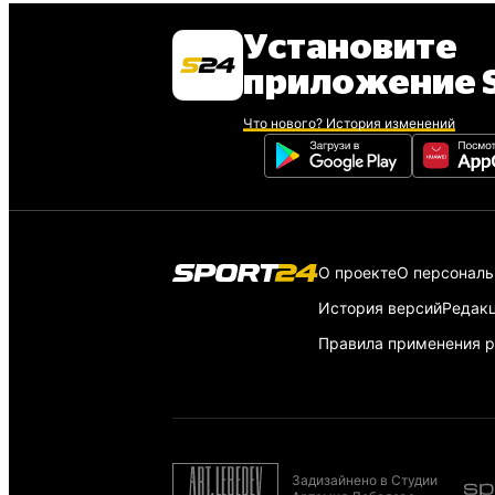
Установите
приложение S
Что нового? История изменений
О проекте
О персонал
История версий
Редак
Правила применения р
Задизайнено в Студии