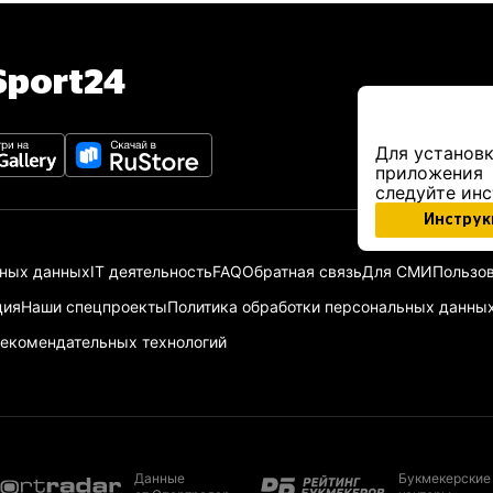
port24
Для установк
приложения
следуйте ин
Инструк
ьных данных
IT деятельность
FAQ
Обратная связь
Для СМИ
Пользов
ция
Наши спецпроекты
Политика обработки персональных данны
екомендательных технологий
Данные
Букмекерские