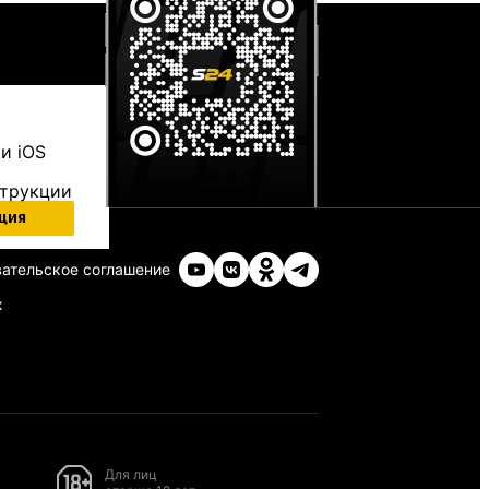
и iOS
струкции
ция
ательское соглашение
х
Для лиц