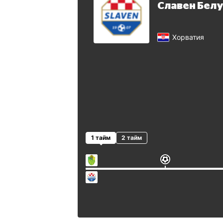
Славен Бел
Хорватия
1 тайм
2 тайм