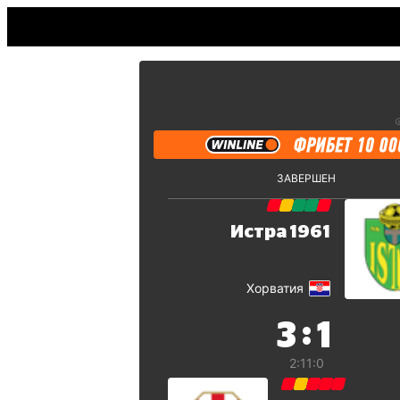
ЗАВЕРШЕН
Истра 1961
Хорватия
:
3
1
2:1
1:0