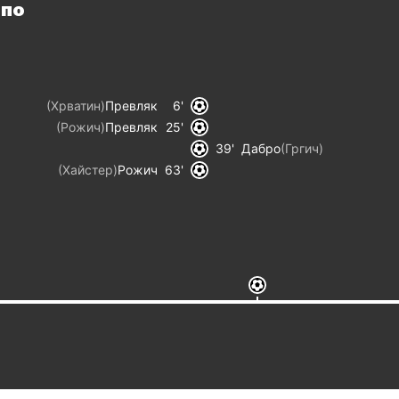
упо
(
Хрватин
)
Превляк
6
(
Рожич
)
Превляк
25
39
Дабро
(
Гргич
)
(
Хайстер
)
Рожич
63