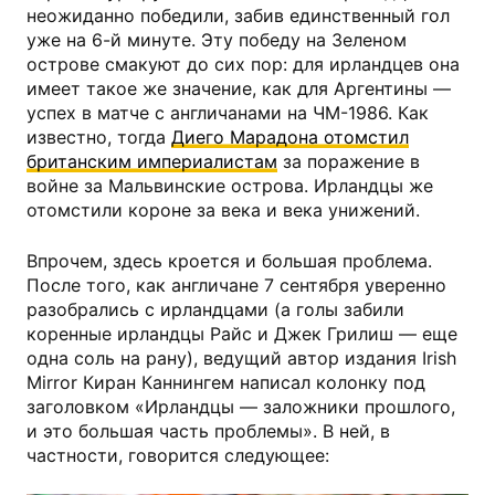
неожиданно победили, забив единственный гол
уже на 6-й минуте. Эту победу на Зеленом
острове смакуют до сих пор: для ирландцев она
имеет такое же значение, как для Аргентины —
успех в матче с англичанами на ЧМ-1986. Как
известно, тогда
Диего Марадона отомстил
британским империалистам
за поражение в
войне за Мальвинские острова. Ирландцы же
отомстили короне за века и века унижений.
Впрочем, здесь кроется и большая проблема.
После того, как англичане 7 сентября уверенно
разобрались с ирландцами (а голы забили
коренные ирландцы Райс и Джек Грилиш — еще
одна соль на рану), ведущий автор издания Irish
Mirror Киран Каннингем написал колонку под
заголовком «Ирландцы — заложники прошлого,
и это большая часть проблемы». В ней, в
частности, говорится следующее: