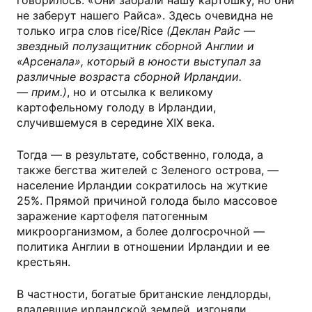
говорилось: «Они забрали нашу картошку, но они
не заберут нашего Райса». Здесь очевидна не
только игра слов rice/Rice
(Деклан Райс —
звездный полузащитник сборной Англии и
«Арсенала», который в юности выступал за
различные возраста сборной Ирландии.
— прим.)
, но и отсылка к великому
картофельному голоду в Ирландии,
случившемуся в середине XIX века.
Тогда — в результате, собственно, голода, а
также бегства жителей с Зеленого острова, —
население Ирландии сократилось на жуткие
25%. Прямой причиной голода было массовое
заражение картофеля патогенным
микроорганизмом, а более долгосрочной —
политика Англии в отношении Ирландии и ее
крестьян.
В частности, богатые британские лендлорды,
владевшие ирландской землей, изгоняли