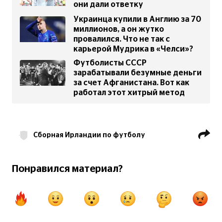
они дали ответку
Украинца купили в Англию за 70
миллионов, а он жутко
провалился. Что не так с
карьерой Мудрика в «Челси»?
Футболисты СССР
зарабатывали безумные деньги
за счет Афганистана. Вот как
работал этот хитрый метод
Сборная Ирландии по футболу
Сборная Англии по футболу
Лига наций
Понравился материал?