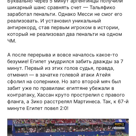
Буквально через 5 минут аргентинцы получили
шикарный шанс сравнять счет — Тальяфико
заработал пенальти. Однако Месси не смог его
реализовать. И установил уникальный
антирекорд, став первым игроком в истории,
который не реализовал два пенальти на одном
ЧМ.
А после перерыва и вовсе началось какое-то
безумие! Египет умудрился забить дважды за 7
минут. Первый из этих голов судья, правда,
отменил — в зачатке голевой атаки Атейя
сфолил на сопернике. Но зато второй мяч был
забит уже по правилам: египтяне убежали в
контратаку, Хассан круто прострелил с правого
фланга, а Зико расстрелял Мартинеса. Так, к 67-й
минуте Египет повел 2:0!