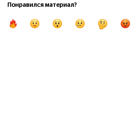
Чемпионат мира по футболу
Понравился материал?