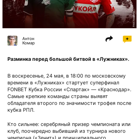
РИА Новости
Антон
Комар
Разминка перед большой битвой в «Лужниках».
В воскресенье, 24 мая, в 18:00 по московскому
времени в «Лужниках» стартует суперфинал
FONBET Кубка России «Спартак» — «Краснодар».
Самые крепкие команды страны выявят
обладателя второго по значимости трофея после
кубка РПЛ.
Кто сильнее: серебряный призер чемпионата или
клуб, поочередно выбивший из турнира нового
чемпиона («Зенит») и принципиального