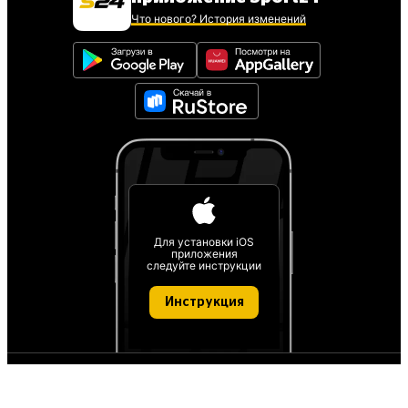
Что нового? История изменений
Для установки iOS
приложения
следуйте инструкции
Инструкция