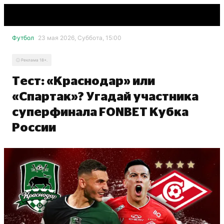
Футбол
23 мая 2026, Суббота, 15:00
ⓘ
Реклама 18+.
Тест: «Краснодар» или
«Спартак»? Угадай участника
суперфинала FONBET Кубка
России