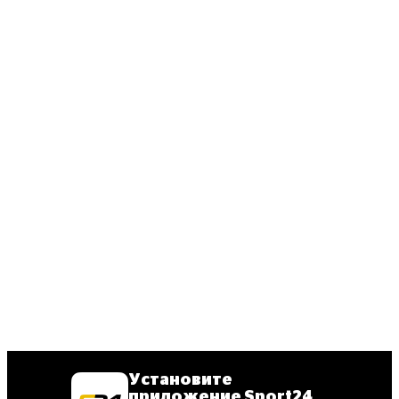
Установите
приложение Sport24