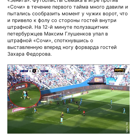
«Зенита». Футболисты Семака в игре против
«Сочи» в течение первого тайма много давили и
пытались сообразить момент у чужих ворот, что
и привело к фолу со стороны гостей внутри
штрафной. На 12-й минуте полузащитник
петербуржцев Максим Глушенков упал в
штрафной «Сочи», споткнувшись о
выставленную вперед ногу форварда гостей
Захара Федорова.
Матч ТВ