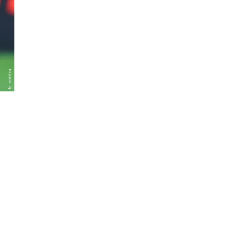
fc-zenit.ru