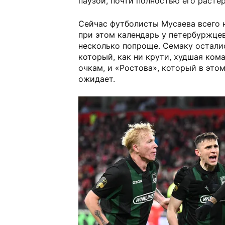
паузой, почти полностью его растер
Сейчас футболисты Мусаева всего н
при этом календарь у петербуржцев
несколько попроще. Семаку остали
который, как ни крути, худшая ком
очкам, и «Ростова», который в этом
ожидает.