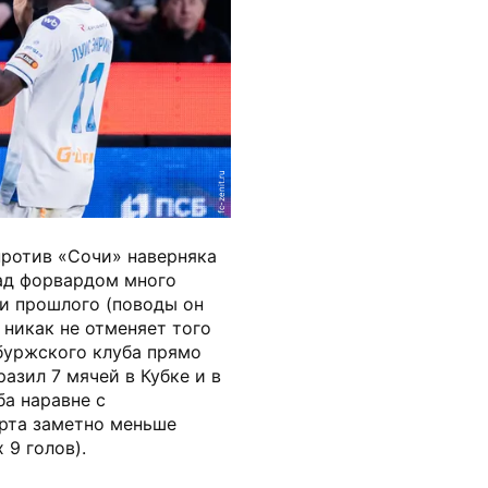
fc-zenit.ru
против «Сочи» наверняка
ад форвардом много
 и прошлого (поводы он
 никак не отменяет того
буржского клуба прямо
азил 7 мячей в Кубке и в
а наравне с
рта заметно меньше
 9 голов).