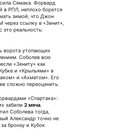
 сила Семака. Форвард
й в РПЛ, неплохо борется
умать зимой, что Джон
 через ссылку в «Зенит»,
 это реальность:
ть ворота утопающих
влением. Соболев всю
несли «Зениту» как
Кубке и «Крыльями» в
аком» и «Ахматом». Его
ев сложно переоценить.
форвардами «Спартака»:
оих забили
2 мяча
.
тил Соболева тогда,
вый Александр точно не
за бронзу и Кубок