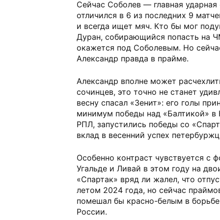
Сейчас Соболев — главная ударная
отличился в 6 из последних 9 матче
и всегда ищет мяч. Кто бы мог под
Дуран, собирающийся попасть на ЧМ
окажется под Соболевым. Но сейчас
Александр правда в прайме.
Александр вполне может расчехли
сочинцев, это точно не станет уди
весну спасал «Зенит»: его голы при
минимум победы над «Балтикой» в 
РПЛ, запустились победы со «Спарт
вклад в весенний успех петербуржц
Особенно контраст чувствуется с 
Угальде и Ливай в этом году на дв
«Спартак» вряд ли жалел, что отпус
летом 2024 года, но сейчас праймо
помешал бы красно-белым в борьбе 
России.