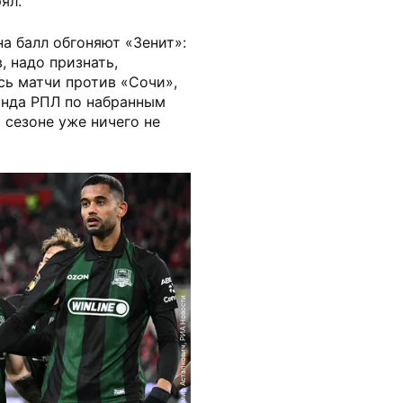
ял.
а балл обгоняют «Зенит»:
, надо признать,
сь матчи против «Сочи»,
анда РПЛ по набранным
 сезоне уже ничего не
Владимир Астапкович, РИА Новости