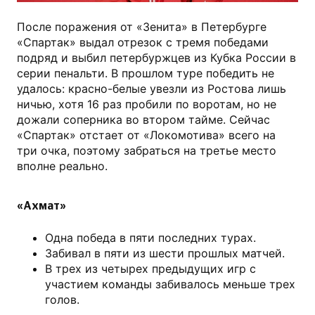
После поражения от «Зенита» в Петербурге
«Спартак» выдал отрезок с тремя победами
подряд и выбил петербуржцев из Кубка России в
серии пенальти. В прошлом туре победить не
удалось: красно-белые увезли из Ростова лишь
ничью, хотя 16 раз пробили по воротам, но не
дожали соперника во втором тайме. Сейчас
«Спартак» отстает от «Локомотива» всего на
три очка, поэтому забраться на третье место
вполне реально.
«Ахмат»
Одна победа в пяти последних турах.
Забивал в пяти из шести прошлых матчей.
В трех из четырех предыдущих игр с
участием команды забивалось меньше трех
голов.