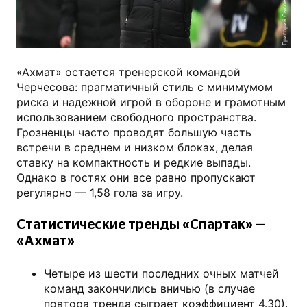
Григорий Сысоев, РИА Новости
«Ахмат» остается тренерской командой
Черчесова: прагматичный стиль с минимумом
риска и надежной игрой в обороне и грамотным
использованием свободного пространства.
Грозненцы часто проводят большую часть
встречи в среднем и низком блоках, делая
ставку на компактность и редкие выпады.
Однако в гостях они все равно пропускают
регулярно — 1,58 гола за игру.
Статистические тренды «Спартак» —
«Ахмат»
Четыре из шести последних очных матчей
команд закончились вничью (в случае
повтора тренда сыграет коэффициент 4.30).