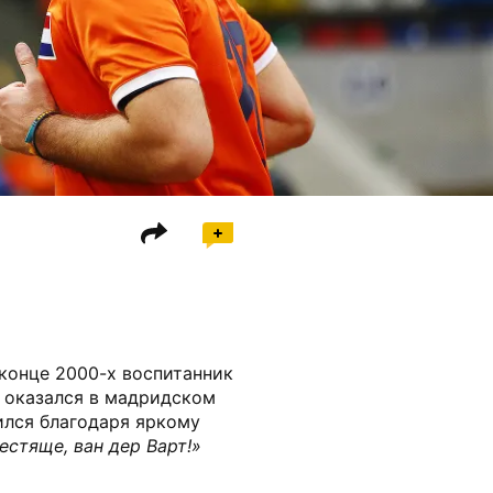
 конце 2000-х воспитанник
» оказался в мадридском
ился благодаря яркому
естяще, ван дер Варт!»