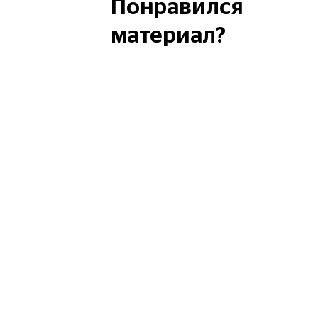
Понравился
ФК Гамбург
ФК Аякс Амст
материал?