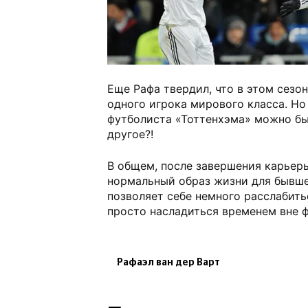
Еще Рафа твердил, что в этом сезон
одного игрока мирового класса. Но
футболиста «Тоттенхэма» можно бы
другое?!
В общем, после завершения карьеры
нормальный образ жизни для бывш
позволяет себе немного расслабить
просто насладиться временем вне ф
Рафаэл ван дер Варт
Сборная Нидерландов по футбол
ФК Реал Мадрид
ФК Тотте