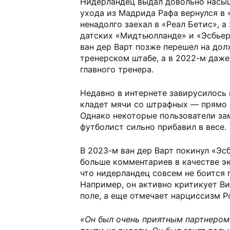
Нидерландец выдал довольно насы
ухода из Мадрида Рафа вернулся в 
ненадолго заехал в «Реал Бетис», а
датских «Мидтьюлланде» и «Эсбьер
ван дер Варт позже перешел на дол
тренерском штабе, а в 2022-м даже
главного тренера.
Недавно в интернете завирусилось 
кладет мячи со штрафных — прямо 
Однако некоторые пользователи зам
футболист сильно прибавил в весе.
В 2023-м ван дер Варт покинул «Эсб
больше комментариев в качестве эк
что нидерландец совсем не боится 
Например, он активно критикует Ви
поле, а еще отмечает нарциссизм Р
«Он был очень приятным партнером 