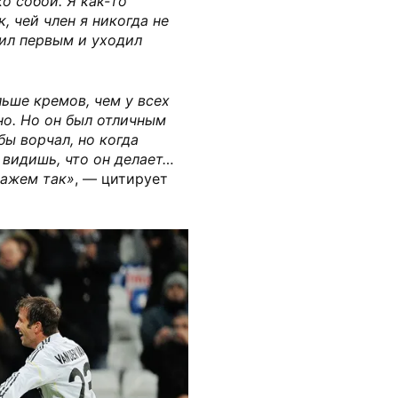
ко собой. Я как-то
, чей член я никогда не
дил первым и уходил
льше кремов, чем у всех
но. Но он был отличным
бы ворчал, но когда
 видишь, что он делает…
кажем так»
, — цитирует