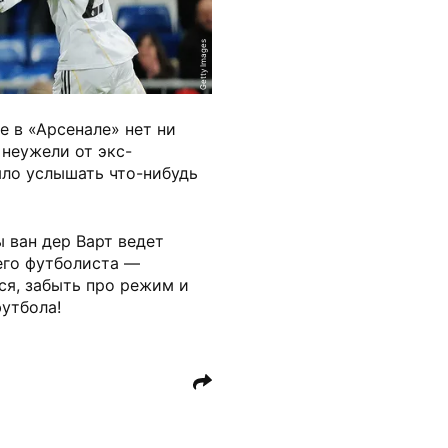
Getty Images
е в «Арсенале» нет ни
 неужели от экс-
ло услышать что-нибудь
 ван дер Варт ведет
его футболиста —
ся, забыть про режим и
утбола!
у
нхэм Лондон