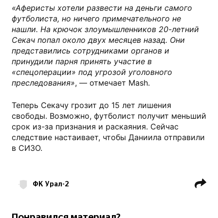
«Аферисты хотели развести на деньги самого
футболиста, но ничего примечательного не
нашли. На крючок злоумышленников 20-летний
Секач попал около двух месяцев назад. Они
представились сотрудниками органов и
принудили парня принять участие в
«спецоперации» под угрозой уголовного
преследования»
, — отмечает Mash.
Теперь Секачу грозит до 15 лет лишения
свободы. Возможно, футболист получит меньший
срок из-за признания и раскаяния. Сейчас
следствие настаивает, чтобы Даниила отправили
в СИЗО.
ФК Урал-2
ФК Урал Екатеринбург
Евгений Аверьянов
Даниил Секач
Понравился материал?