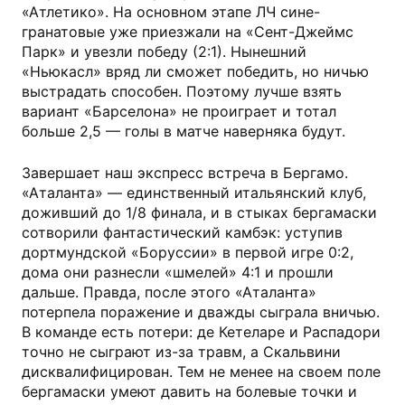
«Атлетико». На основном этапе ЛЧ сине-
гранатовые уже приезжали на «Сент-Джеймс
Парк» и увезли победу (2:1). Нынешний
«Ньюкасл» вряд ли сможет победить, но ничью
выстрадать способен. Поэтому лучше взять
вариант «Барселона» не проиграет и тотал
больше 2,5 — голы в матче наверняка будут.
Завершает наш экспресс встреча в Бергамо.
«Аталанта» — единственный итальянский клуб,
доживший до 1/8 финала, и в стыках бергамаски
сотворили фантастический камбэк: уступив
дортмундской «Боруссии» в первой игре 0:2,
дома они разнесли «шмелей» 4:1 и прошли
дальше. Правда, после этого «Аталанта»
потерпела поражение и дважды сыграла вничью.
В команде есть потери: де Кетеларе и Распадори
точно не сыграют из-за травм, а Скальвини
дисквалифицирован. Тем не менее на своем поле
бергамаски умеют давить на болевые точки и