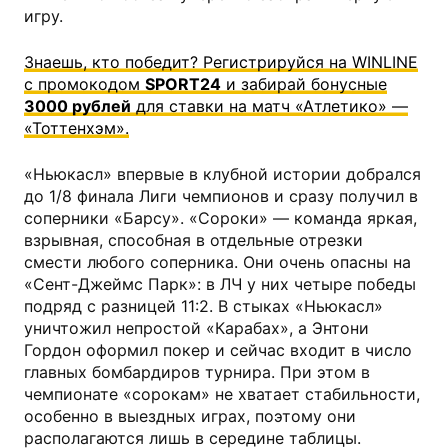
игру.
Знаешь, кто победит? Регистрируйся на WINLINE
с промокодом
SPORT24
и забирай бонусные
3000 рублей
для ставки на матч «Атлетико» —
«Тоттенхэм».
«Ньюкасл» впервые в клубной истории добрался
до 1/8 финала Лиги чемпионов и сразу получил в
соперники «Барсу». «Сороки» — команда яркая,
взрывная, способная в отдельные отрезки
смести любого соперника. Они очень опасны на
«Сент-Джеймс Парк»: в ЛЧ у них четыре победы
подряд с разницей 11:2. В стыках «Ньюкасл»
уничтожил непростой «Карабах», а Энтони
Гордон оформил покер и сейчас входит в число
главных бомбардиров турнира. При этом в
чемпионате «сорокам» не хватает стабильности,
особенно в выездных играх, поэтому они
располагаются лишь в середине таблицы.