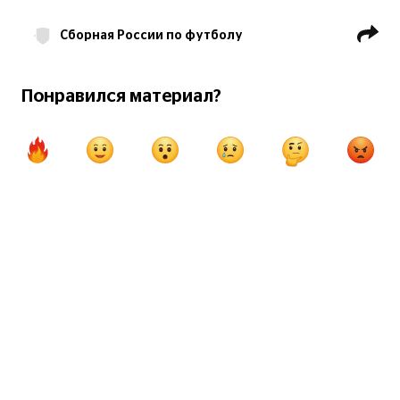
Сборная России по футболу
Валерий Карпин
Сборная Боливии по футболу
Понравился материал?