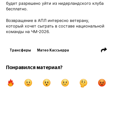
будет разрешено уйти из нидерландского клуба
бесплатно.
Возвращение в АПЛ интересно ветерану,
который хочет сыграть в составе национальной
команды на ЧМ-2026.
Трансферы
Матео Кассьерра
ФК Зенит СПб
ФК Севилья
Илья Садыгов
Туфан Садыгов
Понравился материал?
ФК Химки
Антон Заболотный
ФК Спартак Москва
Джордан Хендерсон
ФК Акрон Тольятти
ФК Фейеноорд Роттердам