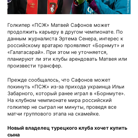
Getty Images
Голкипер «ПСЖ» Матвей Сафонов может
продолжить карьеру в другом чемпионате. По
данным журналиста Эртема Сенера, интерес к
российскому вратарю проявляют «Борнмут» и
«Галатасарай». При этом не уточняется,
планируют ли эти клубы арендовать Матвея или
произвести трансфер.
Прежде сообщалось, что Сафонов может
покинуть «ПСЖ» из-за прихода украинца Ильи
Забарного, который ранее играл в «Борнмуте».
На клубном чемпионате мира российский
голкипер не сыграл ни минуты, проведя все
матчи группового этапа на скамейке.
Новый владелец турецкого клуба хочет купить
сына