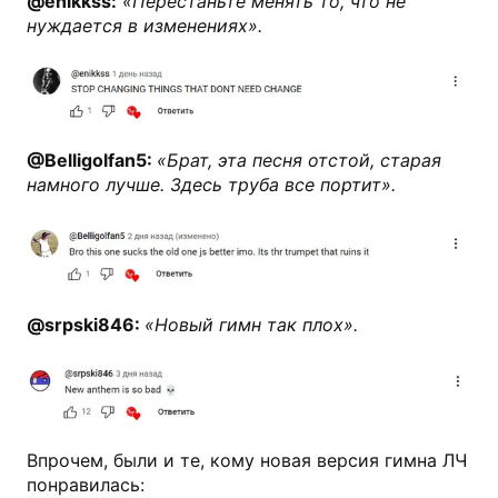
@enikkss:
«Перестаньте менять то, что не
нуждается в изменениях».
@Belligolfan5:
«Брат, эта песня отстой, старая
намного лучше. Здесь труба все портит».
@srpski846:
«Новый гимн так плох».
Впрочем, были и те, кому новая версия гимна ЛЧ
понравилась: