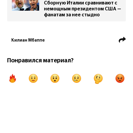
Сборную Италии сравнивают с
немощным президентом США —
фанатам за нее стыдно
Килиан Мбаппе
Сборная Франции по футболу
Евро 2024
Понравился материал?
Сборная Бельгии по футболу
Ян Вертонген