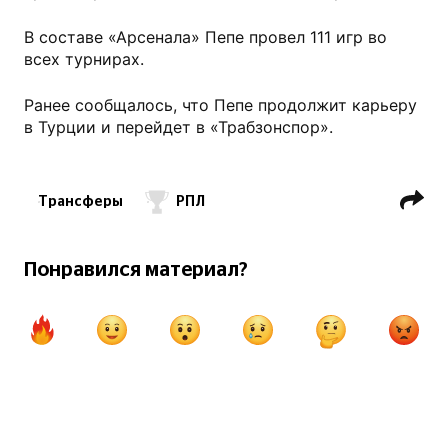
В составе «Арсенала» Пепе провел 111 игр во
всех турнирах.
Ранее сообщалось, что Пепе продолжит карьеру
в Турции и перейдет в «Трабзонспор».
Трансферы
РПЛ
ФК Зенит СПб
ФК Динамо Москва
Вильсон Изидор
Понравился материал?
ФК Локомотив Москва
Ярослав Михайлов
ФК Нижний Новгород
АПЛ
ФК Арсенал Лондон
Николя Пепе
Мохамед Салах
ФК Ливерпуль