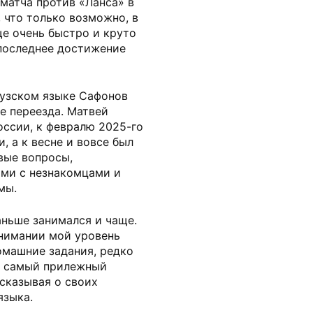
матча против «Ланса» в
, что только возможно, в
ще очень быстро и круто
последнее достижение
цузском языке Сафонов
ле переезда. Матвей
оссии, к февралю 2025-го
, а к весне и вовсе был
вые вопросы,
ми с незнакомцами и
мы.
аньше занимался и чаще.
нимании мой уровень
омашние задания, редко
е самый прилежный
сказывая о своих
языка.