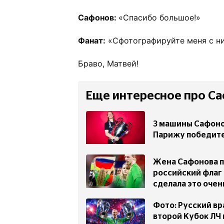
Сафонов:
«Спасибо большое!»
Фанат:
«Сфотографируйте меня с н
Браво, Матвей!
Еще интересное про Са
З машины Сафонов
Парижу победите
Жена Сафонова п
российский флаг 
сделала это оче
Фото: Русский вр
второй Кубок ЛЧ 