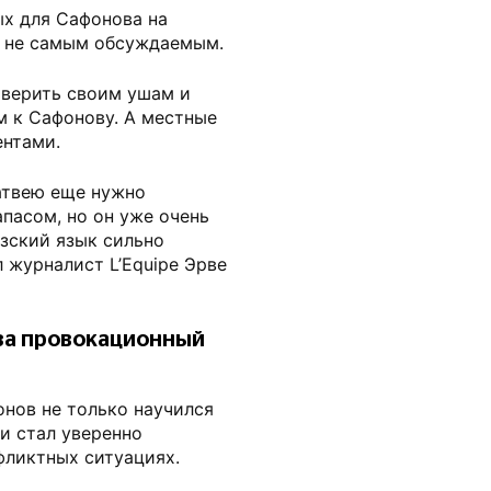
ых для Сафонова на
и не самым обсуждаемым.
оверить своим ушам и
 к Сафонову. А местные
ентами.
Матвею еще нужно
пасом, но он уже очень
зский язык сильно
л журналист L’Equipe Эрве
за провокационный
онов не только научился
 и стал уверенно
фликтных ситуациях.