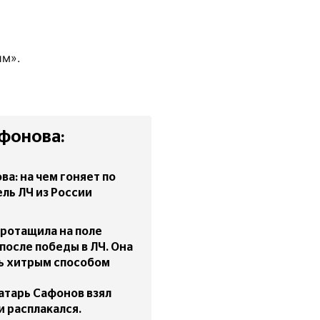
им».
фонова:
а: на чем гоняет по
ль ЛЧ из России
ротащила на поле
после победы в ЛЧ. Она
нь хитрым способом
атарь Сафонов взял
и расплакался.