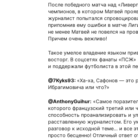
После победного матча над «Ливерп
чемпионов, в котором Матвей прояв
журналист попытался спровоцирова
припомнив ему ошибки в матче Лиги
не менее Матвей не повелся на про
Причем очень вежливо!
Такое умелое владение языком при
восторг. В соцсетях фанаты «ПСЖ»
и поддержали футболиста в этой пе
@7Kyks93:
«Ха-ха, Сафонов — это 
Ибрагимовича или что?»
@AnthonyGuihur:
«Самое поразител
которого французский третий или ч
способность проанализировать и ул
расставленную журналистом. Его ум
разговор к исходной теме… и все э
просто бесценно! Отличный ответ о