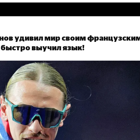
онов удивил мир своим французским
 быстро выучил язык!