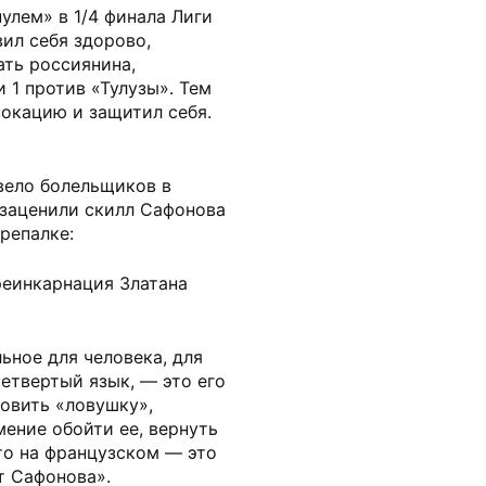
улем» в 1/4 финала Лиги
ил себя здорово,
ть россиянина,
 1 против «Тулузы». Тем
вокацию и защитил себя.
вело болельщиков в
 заценили скилл Сафонова
репалке:
реинкарнация Златана
ьное для человека, для
етвертый язык, — это его
овить «ловушку»,
ение обойти ее, вернуть
то на французском — это
т Сафонова».