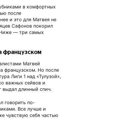
лубниками в комфортных
вью после
нее и это для Матвея не
сяцев Сафонов покорил
 Ниже — три самых
а французском
налистами Матвей
а французском. Но после
ура Лиги 1 над «Тулузой»,
ко важных сейвов и
г выдал длинный спич.
л говорить по-
иками. Все лучше и
Уже чувствую себя частью