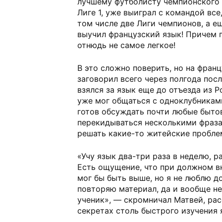
лучшему футболисту чемпионского 
Лиге 1, уже выиграл с командой все
том числе две Лиги чемпионов, а е
выучил французский язык! Причем 
отнюдь не самое легкое!
В это сложно поверить, но на фран
заговорил всего через полгода пос
взялся за язык еще до отъезда из Р
уже мог общаться с одноклубниками
готов обсуждать почти любые быто
перекидываться несколькими фраза
решать какие-то житейские пробле
«Учу язык два-три раза в неделю, р
Есть ощущение, что при должном в
мог бы быть выше, но я не люблю д
повторяю материал, да и вообще н
ученик», — скромничал Матвей, рас
секретах столь быстрого изучения 