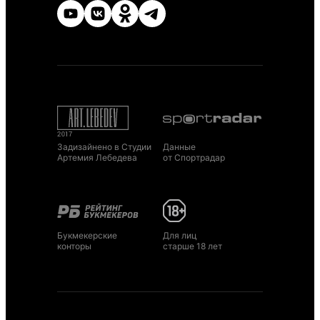
Задизайнено в Студии
Данные
Артемия Лебедева
от Спортрадар
Букмекерские
Для лиц
конторы
старше 18 лет