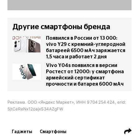
Другие смартфоны бренда
Появился в России от 13 000:
vivo Y29 с кремний-углеродной
батареей 6500 мАч заряжается
1,5 часа и работает 2 дня
Vivo Y04s появился в версии
Ростест от 12000: у смартфона
армейский сертификат
прочности и батарея 6000 мАч
Реклама. ООО «Яндекс Маркет», ИНН 9 704 254 424, erid:
5jtCeReNx12oajxS34AZgFW
Гаджеты
Смартфоны